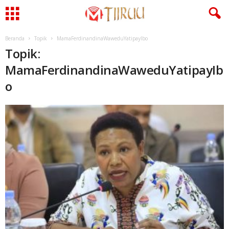
Beranda
Topik
MamaFerdinandinaWaweduYatipayIbo
Topik:
MamaFerdinandinaWaweduYatipayIb
o