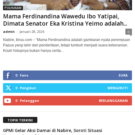
POLHUKAM
Mama Ferdinandina Wawedu Ibo Yatipai,
Dimata Senator Eka Kristina Yeimo adalah...
admin
-
Januari 28, 2026
0
Nabire, tiiruu.com – “Mama Ferdinandina adalah gambaran nyata perempuan
Papua yang lahir dari penderitaan, tetapi tumbuh menjadi suara keberanian.
Kisah hidupnya bukan hanya cerita...
0
Fans
SUKA
0
Pengikut
MENGIKUTI
0
Pelanggan
BERLANGGANAN
TOPIK TERKINI
GPMI Gelar Aksi Damai di Nabire, Soroti Situasi