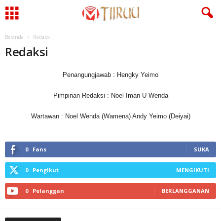
Beranda
Redaksi
Redaksi
Penangungjawab : Hengky Yeimo
Pimpinan Redaksi : Noel Iman U Wenda
Wartawan : Noel Wenda (Wamena) Andy Yeimo (Deiyai)
0
Fans
SUKA
0
Pengikut
MENGIKUTI
0
Pelanggan
BERLANGGANAN