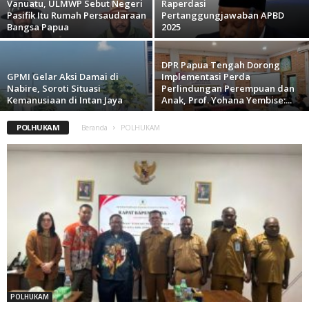
Vanuatu, ULMWP Sebut Negeri
Raperdasi
Pasifik Itu Rumah Persaudaraan
Pertanggungjawaban APBD
Bangsa Papua
2025
DPR Papua Tengah Dorong
GPMI Gelar Aksi Damai di
Implementasi Perda
Nabire, Soroti Situasi
Perlindungan Perempuan dan
Kemanusiaan di Intan Jaya
Anak, Prof. Yohana Yembise:...
POLHUKAM
Beranda
POLHUKAM
POLHUKAM