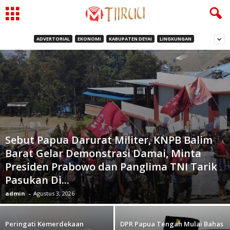
ADVERTORIAL
EKONOMI
KABUPATEN DEYAI
LINGKUNGAN
Sebut Papua Darurat Militer, KNPB Balim
Barat Gelar Demonstrasi Damai, Minta
Presiden Prabowo dan Panglima TNI Tarik
Pasukan Di...
admin
-
Agustus 3, 2026
Peringati Kemerdekaan
DPR Papua Tengah Mulai Bahas