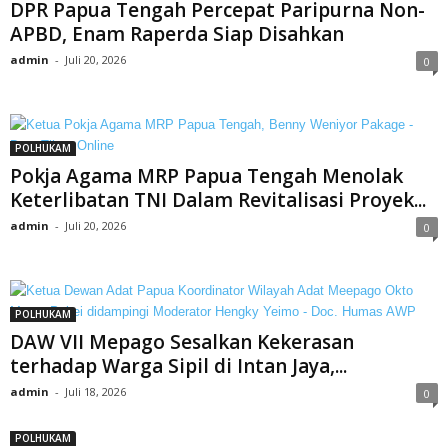
DPR Papua Tengah Percepat Paripurna Non-
APBD, Enam Raperda Siap Disahkan
admin
-
Juli 20, 2026
0
POLHUKAM
Pokja Agama MRP Papua Tengah Menolak
Keterlibatan TNI Dalam Revitalisasi Proyek...
admin
-
Juli 20, 2026
0
POLHUKAM
DAW VII Mepago Sesalkan Kekerasan
terhadap Warga Sipil di Intan Jaya,...
admin
-
Juli 18, 2026
0
POLHUKAM