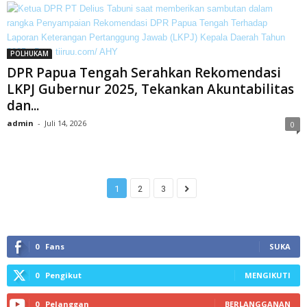
POLHUKAM
DPR Papua Tengah Serahkan Rekomendasi
LKPJ Gubernur 2025, Tekankan Akuntabilitas
dan...
admin
-
Juli 14, 2026
0
1
2
3
0
Fans
SUKA
0
Pengikut
MENGIKUTI
0
Pelanggan
BERLANGGANAN