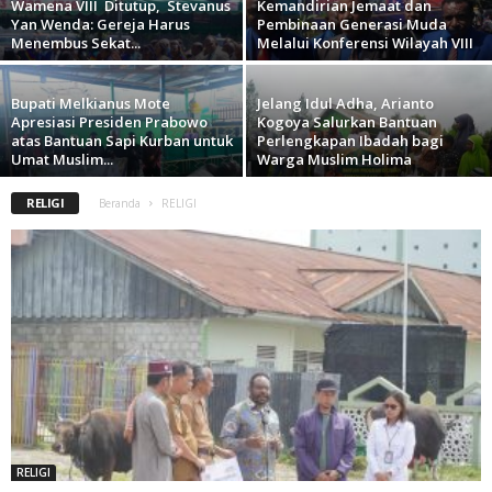
Wamena VIII Ditutup, Stevanus
Kemandirian Jemaat dan
Yan Wenda: Gereja Harus
Pembinaan Generasi Muda
Menembus Sekat...
Melalui Konferensi Wilayah VIII
Bupati Melkianus Mote
Jelang Idul Adha, Arianto
Apresiasi Presiden Prabowo
Kogoya Salurkan Bantuan
atas Bantuan Sapi Kurban untuk
Perlengkapan Ibadah bagi
Umat Muslim...
Warga Muslim Holima
RELIGI
Beranda
RELIGI
RELIGI