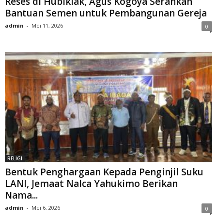
Reses di Hubikiak, Agus Kogoya Serahkan
Bantuan Semen untuk Pembangunan Gereja
admin
-
Mei 11, 2026
0
RELIGI
Bentuk Penghargaan Kepada Penginjil Suku
LANI, Jemaat Nalca Yahukimo Berikan
Nama...
admin
-
Mei 6, 2026
0