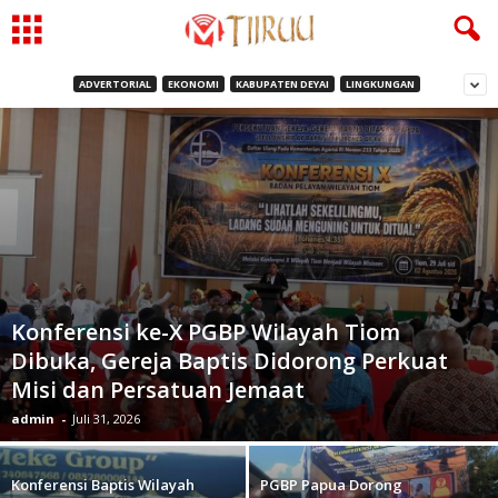
ADVERTORIAL
EKONOMI
KABUPATEN DEYAI
LINGKUNGAN
Konferensi ke-X PGBP Wilayah Tiom
Dibuka, Gereja Baptis Didorong Perkuat
Misi dan Persatuan Jemaat
admin
-
Juli 31, 2026
Konferensi Baptis Wilayah
PGBP Papua Dorong