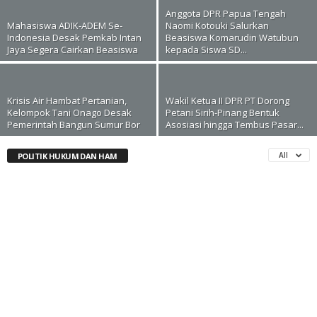
Anggota DPR Papua Tengah
Mahasiswa ADIK-ADEM Se-
Naomi Kotouki Salurkan
Indonesia Desak Pemkab Intan
Beasiswa Komarudin Watubun
Jaya Segera Cairkan Beasiswa
kepada Siswa SD...
Krisis Air Hambat Pertanian,
Wakil Ketua II DPR PT Dorong
Kelompok Tani Onago Desak
Petani Sirih-Pinang Bentuk
Pemerintah Bangun Sumur Bor
Asosiasi hingga Tembus Pasar...
All
POLITIK HUKUM DAN HAM