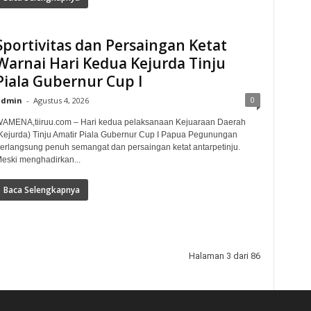
Sportivitas dan Persaingan Ketat
Warnai Hari Kedua Kejurda Tinju
Piala Gubernur Cup I
0
admin
-
Agustus 4, 2026
AMENA,tiiruu.com – Hari kedua pelaksanaan Kejuaraan Daerah
Kejurda) Tinju Amatir Piala Gubernur Cup I Papua Pegunungan
erlangsung penuh semangat dan persaingan ketat antarpetinju.
eski menghadirkan...
Baca Selengkapnya
Halaman 3 dari 86