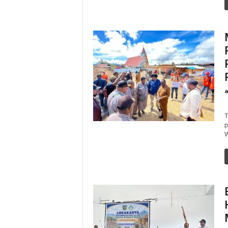
D
T
p
W