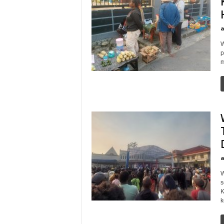
W
p
m
W
s
K
k