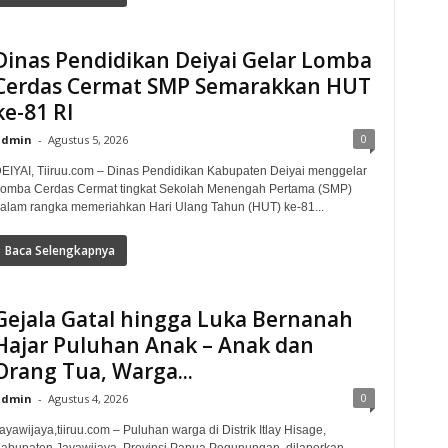
Dinas Pendidikan Deiyai Gelar Lomba
Cerdas Cermat SMP Semarakkan HUT
ke-81 RI
0
admin
-
Agustus 5, 2026
EIYAI, Tiiruu.com – Dinas Pendidikan Kabupaten Deiyai menggelar
omba Cerdas Cermat tingkat Sekolah Menengah Pertama (SMP)
alam rangka memeriahkan Hari Ulang Tahun (HUT) ke-81...
Baca Selengkapnya
Gejala Gatal hingga Luka Bernanah
Hajar Puluhan Anak – Anak dan
Orang Tua, Warga...
0
admin
-
Agustus 4, 2026
ayawijaya,tiiruu.com – Puluhan warga di Distrik Itlay Hisage,