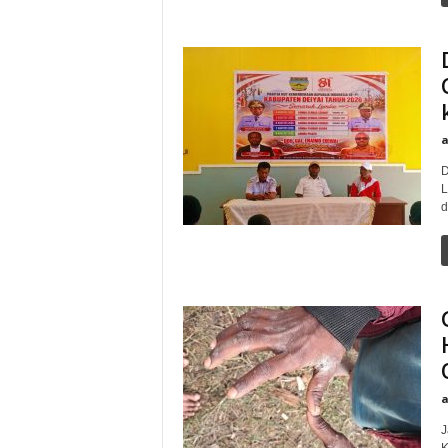
D
L
d
J