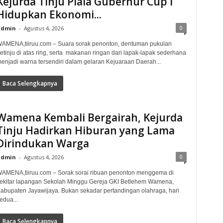
Kejurda Tinju Piala Gubernur Cup I
Hidupkan Ekonomi...
0
admin
-
Agustus 4, 2026
AMENA,tiiruu.com – Suara sorak penonton, dentuman pukulan
etinju di atas ring, serta makanan ringan dari lapak-lapak sederhana
enjadi warna tersendiri dalam gelaran Kejuaraan Daerah...
Baca Selengkapnya
Wamena Kembali Bergairah, Kejurda
Tinju Hadirkan Hiburan yang Lama
Dirindukan Warga
0
admin
-
Agustus 4, 2026
AMENA,tiiruu.com – Sorak sorai ribuan penonton menggema di
ekitar lapangan Sekolah Minggu Gereja GKI Betlehem Wamena,
abupaten Jayawijaya. Bukan sekadar pertandingan olahraga, hari
edua...
Baca Selengkapnya