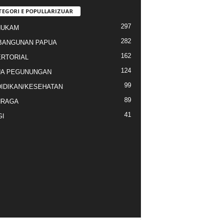
TEGORI E POPULLARIZUAR
297
HUKAM
282
BANGUNAN PAPUA
162
RTORIAL
124
UA PEGUNUNGAN
99
IDIKAN/KESEHATAN
89
HRAGA
41
GI