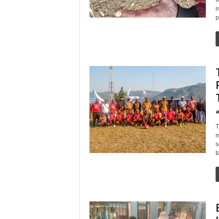
K
m
p
T
m
s
ta