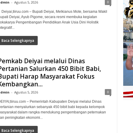
0
admin
-
Agustus 5, 2026
eiyai,tiiruu.com – Bupati Deiyai, Melkianus Mote, bersama Wakil
upati Deiyai, Ayub Pigome, secara resmi membuka kegiatan
okakarya Pengembangan Pendidikan Anak Usia Dini Holistik
ntegratif...
Baca Selengkapnya
Pemkab Deiyai melalui Dinas
Pertanian Salurkan 450 Bibit Babi,
Bupati Harap Masyarakat Fokus
Kembangkan...
0
admin
-
Agustus 5, 2026
EIYAI,tiiruu.com – Pemerintah Kabupaten Deiyai melalui Dinas
ertanian menyalurkan sebanyak 450 bibit babi kepada kelompok
asyarakat dalam rangka mendukung pengembangan peternakan
an peningkatan ekonomi...
Baca Selengkapnya