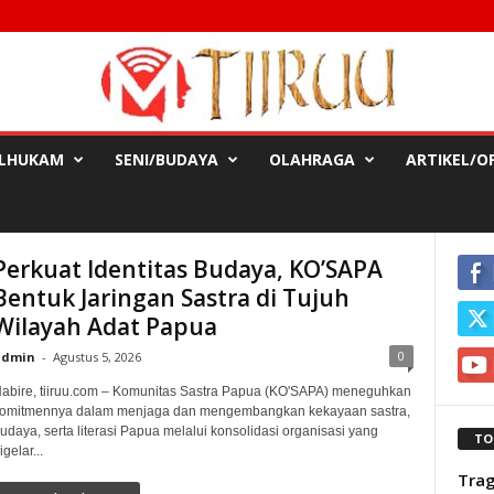
LHUKAM
SENI/BUDAYA
OLAHRAGA
ARTIKEL/OP
Perkuat Identitas Budaya, KO’SAPA
Bentuk Jaringan Sastra di Tujuh
Wilayah Adat Papua
0
admin
-
Agustus 5, 2026
abire, tiiruu.com – Komunitas Sastra Papua (KO'SAPA) meneguhkan
omitmennya dalam menjaga dan mengembangkan kekayaan sastra,
udaya, serta literasi Papua melalui konsolidasi organisasi yang
TO
igelar...
Trag