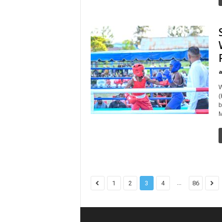
W
(
b
M
...
1
2
3
4
86