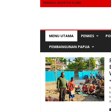
MINGGU, AGUSTUS 9, 2026
T
I
MENU UTAMA
PENKES
PO
I
R
U
PEMBANGUNAN PAPUA
U
N
k
b
d