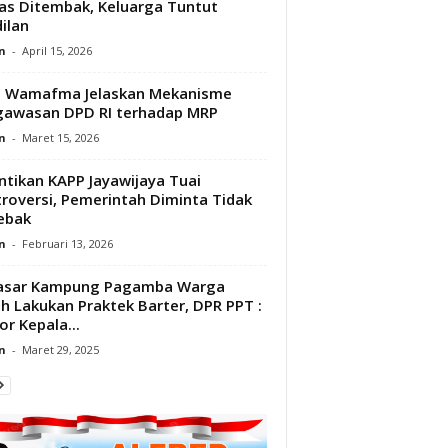
s Ditembak, Keluarga Tuntut
ilan
n
-
April 15, 2026
p Wamafma Jelaskan Mekanisme
awasan DPD RI terhadap MRP
n
-
Maret 15, 2026
ntikan KAPP Jayawijaya Tuai
roversi, Pemerintah Diminta Tidak
ebak
n
-
Februari 13, 2026
Pasar Kampung Pagamba Warga
h Lakukan Praktek Barter, DPR PPT :
or Kepala...
n
-
Maret 29, 2025