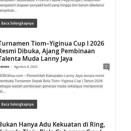
abupaten Jayawijaya, Provinsi Papua Pegunungan, dilaporkan
engalami dugaan penyakit kulit yang hingga kini belum diketahui
enyebab...
Baca Selengkapnya
Turnamen Tiom–Yiginua Cup I 2026
Resmi Dibuka, Ajang Pembinaan
Talenta Muda Lanny Jaya
0
admin
-
Agustus 4, 2026
IOM,tiiruu.com – Pemerintah Kabupaten Lanny Jaya secara resmi
embuka Turnamen Sepak Bola Tiom–Yiginua Cup I Tahun 2026
ebagai wadah pembinaan generasi muda sekaligus mempererat
li...
Baca Selengkapnya
Bukan Hanya Adu Kekuatan di Ring,