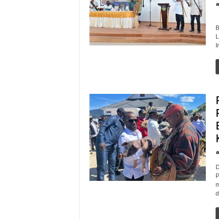
D
B
L
I
D
P
m
d