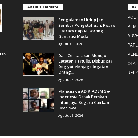
ARTIKEL LAINNYA
KA
POL
Pengalaman Hidup Jadi
Sumber Pengetahuan, Peace
PEM
Literacy Papua Dorong
Generasi Muda...
ADVE
,
Agustus 9, 2026
PAP
tan.
PEND
Dari Cerita Lisan Menuju
Catatan Tertulis, Disbudpar
OLA
Dogiyai Menjaga Ingatan
Orang...
RELI
Agustus 8, 2026
Mahasiswa ADIK-ADEM Se-
Indonesia Desak Pemkab
Intan Jaya Segera Cairkan
Beasiswa
Agustus 8, 2026