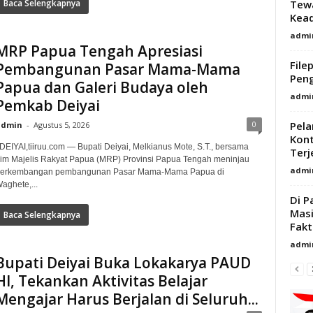
Tewa
Baca Selengkapnya
Kead
admi
MRP Papua Tengah Apresiasi
File
Pembangunan Pasar Mama-Mama
Peng
Papua dan Galeri Budaya oleh
admi
Pemkab Deiyai
Pela
0
admin
-
Agustus 5, 2026
Kont
EIYAI,tiiruu.com — Bupati Deiyai, Melkianus Mote, S.T., bersama
Terj
im Majelis Rakyat Papua (MRP) Provinsi Papua Tengah meninjau
admi
erkembangan pembangunan Pasar Mama-Mama Papua di
aghete,...
Di 
Masi
Baca Selengkapnya
Fakt
admi
Bupati Deiyai Buka Lokakarya PAUD
HI, Tekankan Aktivitas Belajar
Mengajar Harus Berjalan di Seluruh...