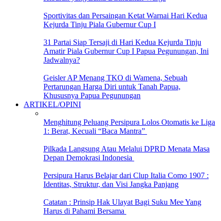
Sportivitas dan Persaingan Ketat Warnai Hari Kedua
Kejurda Tinju Piala Gubernur Cup I
31 Partai Siap Tersaji di Hari Kedua Kejurda Tinju
Amatir Piala Gubernur Cup I Papua Pegunungan, Ini
Jadwalnya?
Geisler AP Menang TKO di Wamena, Sebuah
Pertarungan Harga Diri untuk Tanah Papua,
Khususnya Papua Pegunungan
ARTIKEL/OPINI
Menghitung Peluang Persipura Lolos Otomatis ke Liga
1: Berat, Kecuali “Baca Mantra”
Pilkada Langsung Atau Melalui DPRD Menata Masa
Depan Demokrasi Indonesia
Persipura Harus Belajar dari Clup Italia Como 1907 :
Identitas, Struktur, dan Visi Jangka Panjang
Catatan : Prinsip Hak Ulayat Bagi Suku Mee Yang
Harus di Pahami Bersama