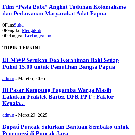
Film “Pesta Babi” Angkat Tuduhan Kolonialisme
dan Perlawanan Masyarakat Adat Papua
0
Fans
Suka
0
Pengikut
Mengikuti
0
Pelanggan
Berlangganan
TOPIK TERKINI
ULMWP Serukan Doa Kerahiman Ilahi Setiap
Pukul 15.00 untuk Pemulihan Bangsa Papua
admin
-
Maret 6, 2026
Di Pasar Kampung Pagamba Warga Masih
Lakukan Praktek Barter, DPR PPT : Faktor
Kepala...
admin
-
Maret 29, 2025
Bupati Puncak Salurkan Bantuan Sembako untuk
Pengungsi di Puncak Jaya