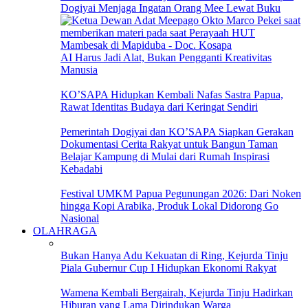
Dogiyai Menjaga Ingatan Orang Mee Lewat Buku
AI Harus Jadi Alat, Bukan Pengganti Kreativitas
Manusia
KO’SAPA Hidupkan Kembali Nafas Sastra Papua,
Rawat Identitas Budaya dari Keringat Sendiri
Pemerintah Dogiyai dan KO’SAPA Siapkan Gerakan
Dokumentasi Cerita Rakyat untuk Bangun Taman
Belajar Kampung di Mulai dari Rumah Inspirasi
Kebadabi
Festival UMKM Papua Pegunungan 2026: Dari Noken
hingga Kopi Arabika, Produk Lokal Didorong Go
Nasional
OLAHRAGA
Bukan Hanya Adu Kekuatan di Ring, Kejurda Tinju
Piala Gubernur Cup I Hidupkan Ekonomi Rakyat
Wamena Kembali Bergairah, Kejurda Tinju Hadirkan
Hiburan yang Lama Dirindukan Warga