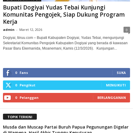
Bupati Dogiyai Yudas Tebai Kunjungi
Komunitas Pengojek, Siap Dukung Program
Kerja
admin
-
Maret 12, 2026
0
Dogiyai, tiiruu.com – Bupati Kabupaten Dogiyai, Yudas Tebai, mengunjungi
Sekretariat Komunitas Pengojek Kabupaten Dogiyai yang berada di kawasan
Pasar Baru Ekemanida, Moanemani, Kamis (12/3/2026). Kunjungan...
0
Fans
SUKA
0
Pengikut
MENGIKUTI
0
Pelanggan
BERLANGGANAN
TOPIK TERKINI
Musda dan Muscap Partai Buruh Papua Pegunungan Digelar
di Wamena, Hasil Akhir Tunggu Keputusan...